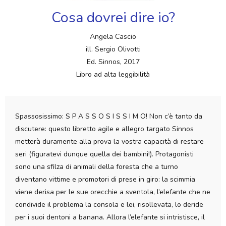
Cosa dovrei dire io?
Angela Cascio
ill. Sergio Olivotti
Ed. Sinnos, 2017
Libro ad alta leggibilità
Spassosissimo: S P A S S O S I S S I M O!
Non c’è tanto da
discutere: questo libretto agile e allegro targato Sinnos
metterà duramente alla prova la vostra capacità di restare
seri (figuratevi dunque quella dei bambini!). Protagonisti
sono una sfilza di animali della foresta che a turno
diventano vittime e promotori di prese in giro: la scimmia
viene derisa per le sue orecchie a sventola, l’elefante che ne
condivide il problema la consola e lei, risollevata, lo deride
per i suoi dentoni a banana. Allora l’elefante si intristisce, il