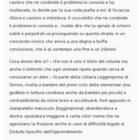
castoro che ne condivide il problema lo consola e lui,
risollevato, lo deride per la sua coda piatta a mo’ di focaccia.
Allora il castoro si intristisce, il coccodrillo che ne condivide
il problema lo consola e… inutile dire che la spirale di scherni
subiti e perpetrati va proseguendo su questa strada, in un
crescendo ironico che arriva a una degna e buffa
conclusione, che è al contempo una fine e un (ri)inizio.
Cosa dovrei dire io? – che non è solo il titolo del volume ma
anche il leitmotiv che ogni animale ripete quando cerca di
consolarne un altro – fa parte della collana Leggimiprima di
Sinnos, rivolta a bambini del primo ciclo delle elementari (ma
godibile in lettura condivisa anche da bambini più piccoli) e
contraddistinta da storie brevi e accattivanti, font apposito in
stampatello maiuscolo (leggimiprima), sbandieratura a
destra, spaziatura maggiore e carta color crema che ne
agevolano la fruizione anche in caso di difficoltà legate ai
Disturbi Specifici dell’Apprendimento.