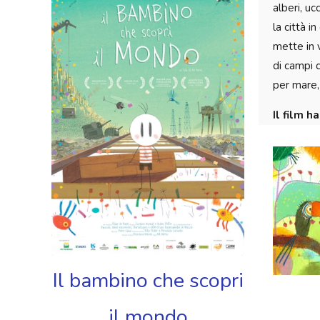
alberi, uc
la città i
mette in 
di campi d
per mare,
Il film h
Il bambino che scopri
il mondo