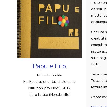
– che non
da soli. 
mettendo 
qualunque 
Con una st
creatività
conquista.
risulta a
sulla pagi
Papu e Filo
tatto.
Terzo clas
Roberta Bridda
Tocca a t
Ed. Federazione Nazionale delle
letture in
Istituzioni pro Ciechi, 2017
Libro tattile (Nero/braille)
Recension