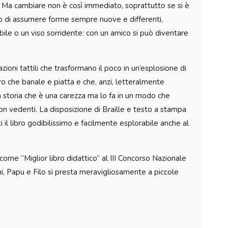
 Ma cambiare non è così immediato, soprattutto se si è
odo di assumere forme sempre nuove e differenti,
ile o un viso sorridente: con un amico si può diventare
zioni tattili che trasformano il poco in un’esplosione di
ltro che banale e piatta e che, anzi, letteralmente
una storia che è una carezza ma lo fa in un modo che
on vedenti. La disposizione di Braille e testo a stampa
ti il libro godibilissimo e facilmente esplorabile anche al
 come “Miglior libro didattico” al III Concorso Nazionale
i, Papu e Filo si presta meravigliosamente a piccole