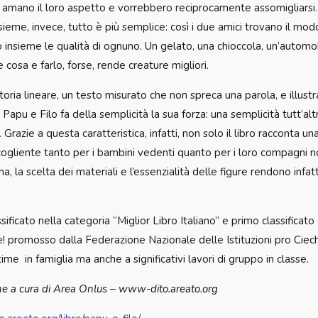
 amano il loro aspetto e vorrebbero reciprocamente assomigliarsi.
Insieme, invece, tutto è più semplice: così i due amici trovano il m
insieme le qualità di ognuno. Un gelato, una chioccola, un’automob
cosa e farlo, forse, rende creature migliori.
oria lineare, un testo misurato che non spreca una parola, e illustra
, Papu e Filo fa della semplicità la sua forza: una semplicità tutt’a
 Grazie a questa caratteristica, infatti, non solo il libro racconta 
ccogliente tanto per i bambini vedenti quanto per i loro compagni n
na, la scelta dei materiali e l’essenzialità delle figure rendono infat
sificato nella categoria “Miglior Libro Italiano” e primo classificato
e! promosso dalla Federazione Nazionale delle Istituzioni pro Ciech
time in famiglia ma anche a significativi lavori di gruppo in classe.
e a cura di Area Onlus – www-dito.areato.org