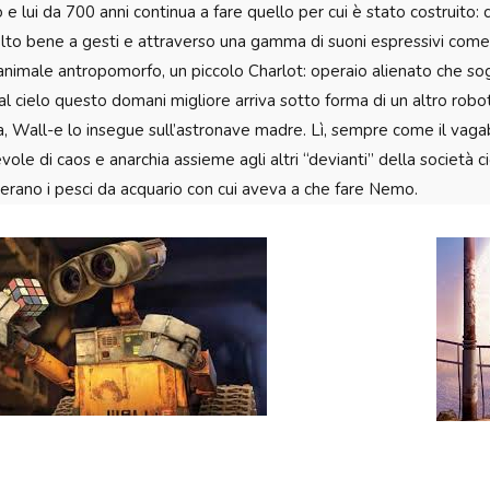
 e lui da 700 anni continua a fare quello per cui è stato costruito:
lto bene a gesti e attraverso una gamma di suoni espressivi com
nimale antropomorfo, un piccolo Charlot: operaio alienato che sog
l cielo questo domani migliore arriva sotto forma di un altro rob
ra, Wall-e lo insegue sull’astronave madre. Lì, sempre come il vag
ole di caos e anarchia assieme agli altri “devianti” della società cio
 erano i pesci da acquario con cui aveva a che fare Nemo.