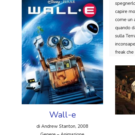
spegnerlo
capire mo
come un a
quando da
sulla Ter
inconsapev
freak che
Wall-e
di Andrew Stanton, 2008
Genere – Animazione