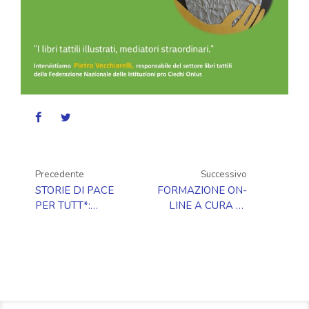
Precedente
Successivo
STORIE DI PACE
FORMAZIONE ON-
PER TUTT*:
LINE A CURA DI
PROGRAMMAZIONE
PAOLA
MARZO
TERRANOVA