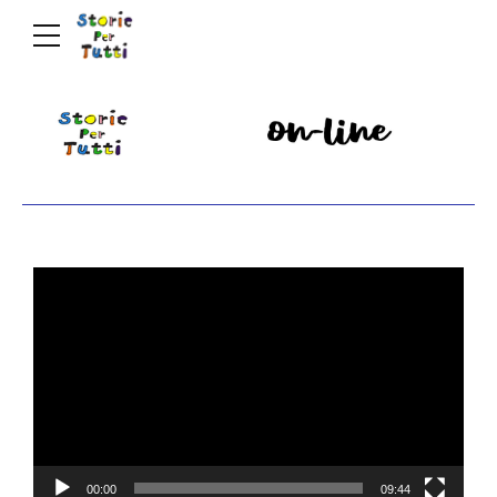
Video
Player
00:00
09:44