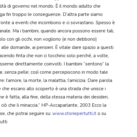
ilità di governo nel mondo. È il mondo adulto che
aga fin troppo le conseguenze. D’altra parte siamo
 fronte a eventi che incombono e ci sovrastano. Spesso è
i canale. Ma i bambini, quando ancora possono essere tali,
o con gli occhi, non vogliono (e non debbono)
, alle domande, ai pensieri. È vitale dare spazio a questi
facendo finta che non ci tocchino solo perché, a volte,
 esserne direttamente coinvolti. I bambini “sentono” la
e, senza pelle; così come percepiscono in modo tale
ere: l’amore, la morte, la malattia, l’amicizia. Dare parola
che escano allo scoperto è una strada che unisce i
he è fatta, alla fine, della stessa materia dei desideri,
o ciò che li minaccia.” HP-Accaparlante, 2003 Ecco la
, che potrai seguire su:
www.storiepertutti.it
o su
utti