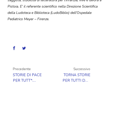
saggista, studiosa di letteratura per l’infanzia, vive e lavora a
Pistoia. E’ il referente scientifico nella Direzione Scientifica
della Ludoteca e Biblioteca (LudoBiblio) dell’Ospedale
Pediatrico Meyer – Firenze.
Precedente
Successivo
STORIE DI PACE
TORNA STORIE
PER TUTT*:
PER TUTTI DAL
PROGRAMMAZIONE
VIVO!
OTTOBRE