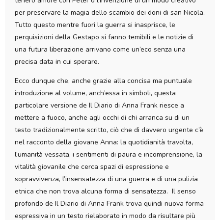
tenero amore con Peter o l’invenzione di un modo creativo
per preservare la magia dello scambio dei doni di san Nicola.
Tutto questo mentre fuori la guerra si inasprisce, le
perquisizioni della Gestapo si fanno temibili e le notizie di
una futura liberazione arrivano come un’eco senza una
precisa data in cui sperare.
Ecco dunque che, anche grazie alla concisa ma puntuale
introduzione al volume, anch’essa in simboli, questa
particolare versione de Il Diario di Anna Frank riesce a
mettere a fuoco, anche agli occhi di chi arranca su di un
testo tradizionalmente scritto, ciò che di davvero urgente c’è
nel racconto della giovane Anna: la quotidianità travolta,
l’umanità vessata, i sentimenti di paura e incomprensione, la
vitalità giovanile che cerca spazi di espressione e
sopravvivenza, l’insensatezza di una guerra e di una pulizia
etnica che non trova alcuna forma di sensatezza. Il senso
profondo de Il Diario di Anna Frank trova quindi nuova forma
espressiva in un testo rielaborato in modo da risultare più