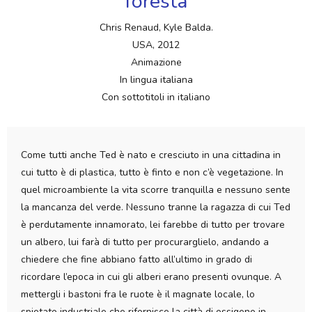
foresta
Chris Renaud, Kyle Balda.
USA, 2012
Animazione
In lingua italiana
Con sottotitoli in italiano
Come tutti anche Ted è nato e cresciuto in una cittadina in
cui tutto è di plastica, tutto è finto e non c’è vegetazione. In
quel microambiente la vita scorre tranquilla e nessuno sente
la mancanza del verde. Nessuno tranne la ragazza di cui Ted
è perdutamente innamorato, lei farebbe di tutto per trovare
un albero, lui farà di tutto per procurarglielo, andando a
chiedere che fine abbiano fatto all’ultimo in grado di
ricordare l’epoca in cui gli alberi erano presenti ovunque. A
mettergli i bastoni fra le ruote è il magnate locale, lo
spietato industriale che rifornisce la città di ossigeno in