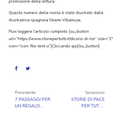
promozione della lettura.
Questo numero della rivista è stato illustrato dalla
illustratrice spagnola Noemi Villamuza.
Puoi leggere l’articolo completo [su_button
url=”https://www.storiepertutti.it/dicono-di-noi” size=”1″
icon=”icon: file-text-o”]Cliccando qui[/su_button]
Precedente
Successivo
7 PASSAGGI PER
STORIE DI PACE
UN REGALO
PER TUTT*:
ACCESSIBILE
PROGRAMMAZIONE
GENNAIO