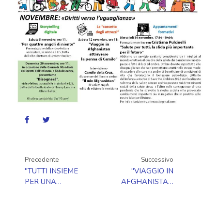
Precedente
Successivo
"TUTTI INSIEME
"VIAGGIO IN
PER UNA
AFGHANISTAN
«COSTITUZIONE
ATTRAVERSO LA
DEGLI ALBERI»":
PENNA DI
INTERVISTA A
CAMILO":